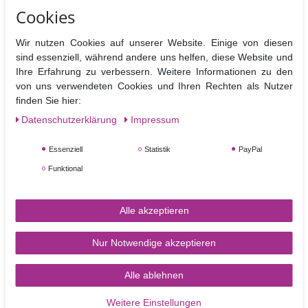
TORTEN-KRAM
Cookies
Wir nutzen Cookies auf unserer Website. Einige von diesen
Zahlungsarten
sind essenziell, während andere uns helfen, diese Website und
Ihre Erfahrung zu verbessern. Weitere Informationen zu den
Versandkosten
von uns verwendeten Cookies und Ihren Rechten als Nutzer
Kontakt
finden Sie hier:
Daten­schutz­erklärung
Impressum
Essenziell
Statistik
PayPal
ZAHLUNGSARTEN
Funktional
Alle akzeptieren
Nur Notwendige akzeptieren
Alle ablehnen
Weitere Einstellungen