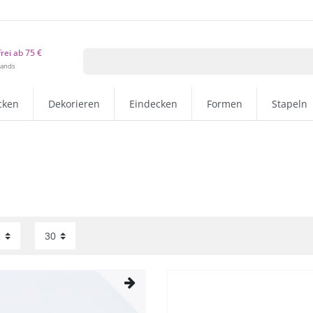
rei ab 75 €
lands
cken
Dekorieren
Eindecken
Formen
Stapeln