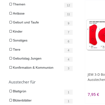
Themen
12
Anlässe
11
Geburt und Taufe
9
Kinder
7
Sonstiges
6
Tiere
4
Geburtstag Jungen
4
Konfirmation & Kommunion
3
JEM 3-D Bo
Aussteche
Ausstecher für
Blattgrün
1
7,95 €
Blütenblätter
1