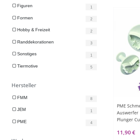
Figuren
1
Formen
2
Hobby & Freizeit
2
Randdekorationen
3
Sonstiges
1
Tiermotive
5
Hersteller
FMM
8
PME Schmet
JEM
1
Auswerfer 
Plunger Cut
PME
4
11,90 €