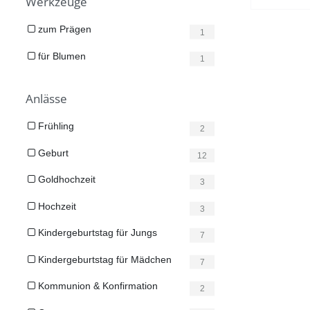
Werkzeuge
zum Prägen
1
für Blumen
1
Anlässe
Frühling
2
Geburt
12
Goldhochzeit
3
Hochzeit
3
Kindergeburtstag für Jungs
7
Kindergeburtstag für Mädchen
7
Kommunion & Konfirmation
2