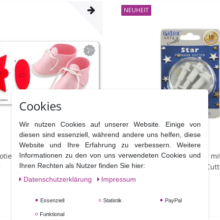
NEUHEIT
Cookies
Wir nutzen Cookies auf unserer Website. Einige von
diesen sind essenziell, während andere uns helfen, diese
Website und Ihre Erfahrung zu verbessern. Weitere
otie Cutter - JEM Baby Schuh
PME - Sternen Ausstecher mi
Informationen zu den von uns verwendeten Cookies und
Ihren Rechten als Nutzer finden Sie hier:
r
3 teilig - Novelty Plunger Cut
Star Set of 3
Daten­schutz­erklärung
Impressum
5,95 €
Essenziell
Statistik
PayPal
Funktional