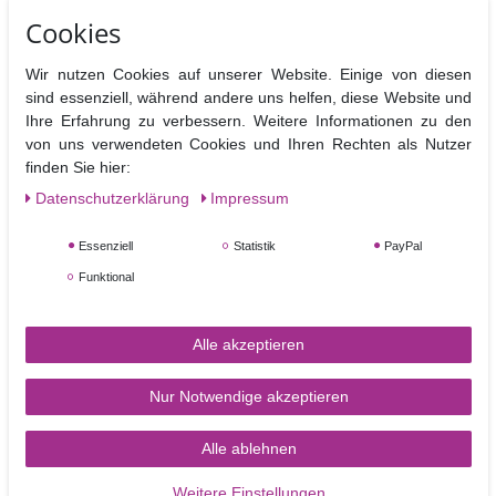
Cookies
Artikel anzeigen
Artikel anzeigen
Wir nutzen Cookies auf unserer Website. Einige von diesen
sind essenziell, während andere uns helfen, diese Website und
TOP-ARTIKEL
Ihre Erfahrung zu verbessern. Weitere Informationen zu den
von uns verwendeten Cookies und Ihren Rechten als Nutzer
finden Sie hier:
Daten­schutz­erklärung
Impressum
Essenziell
Statistik
PayPal
Funktional
Rainbow Dust Farbstift
Rainbow Dust Farbstift
Jet Black – schwarzer
Silver Grey - Silbergrau
Alle akzeptieren
Farbstift
Nur Notwendige akzeptieren
3,99 €
3,99 €
Alle ablehnen
Artikel anzeigen
Artikel anzeigen
Weitere Einstellungen