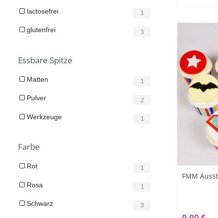
lactosefrei
1
glutenfrei
3
Essbare Spitze
Matten
1
Pulver
2
Werkzeuge
1
Farbe
Rot
1
FMM Ausst
Rosa
1
Schwarz
3
9,90 €