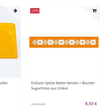
-26%
kofee
Essbare Spitze Matte Herzen + Blumen
SugarDress aus Silikon
8,50 €
UVP 11,50 €