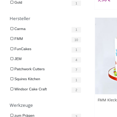
Gold
1
Hersteller
Carma
1
FMM
10
FunCakes
1
JEM
4
Patchwork Cutters
7
Squires Kitchen
1
Windsor Cake Craft
2
FMM Klecks 
Werkzeuge
zum Prägen
2