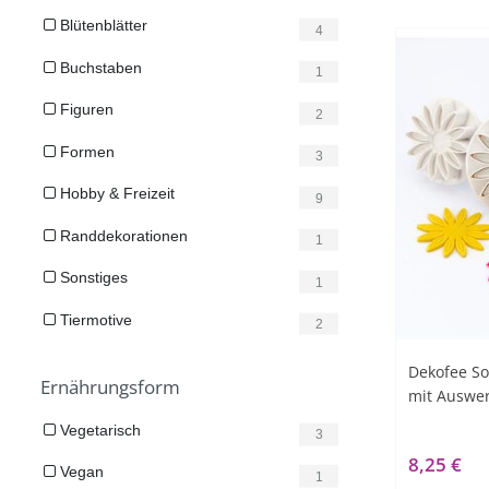
Blütenblätter
4
Buchstaben
1
Figuren
2
Formen
3
Hobby & Freizeit
9
Randdekorationen
1
Sonstiges
1
Tiermotive
2
Dekofee S
Ernährungsform
mit Auswer
Vegetarisch
3
8,25 €
Vegan
1