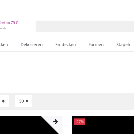
rei ab 75 €
lands
cken
Dekorieren
Eindecken
Formen
Stapeln
-27%