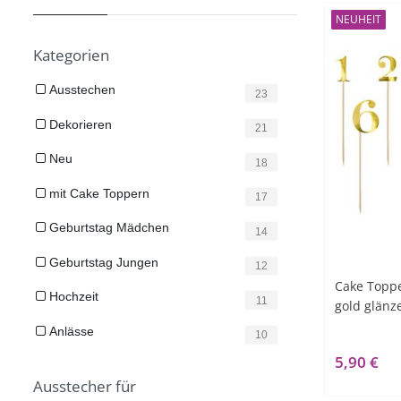
NEUHEIT
Kategorien
Ausstechen
23
Dekorieren
21
Neu
18
mit Cake Toppern
17
Geburtstag Mädchen
14
Geburtstag Jungen
12
Cake Toppe
Hochzeit
11
gold glän
Anlässe
10
5,90 €
Ausstecher für