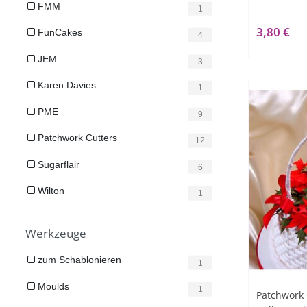
FMM
1
3,80 €
FunCakes
4
JEM
3
Karen Davies
1
PME
9
Patchwork Cutters
12
Sugarflair
6
Wilton
1
Werkzeuge
zum Schablonieren
1
Moulds
1
Patchwork C