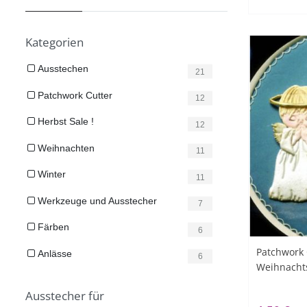
Kategorien
Ausstechen
21
Patchwork Cutter
12
Herbst Sale !
12
Weihnachten
11
Winter
11
Werkzeuge und Ausstecher
7
Färben
6
Patchwork 
Anlässe
6
Weihnachts
Ausstecher für