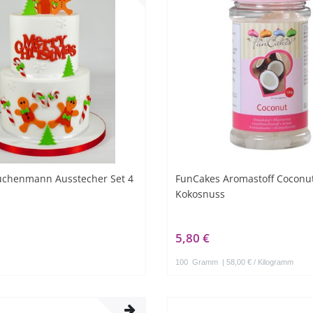
chenmann Ausstecher Set 4
FunCakes Aromastoff Coconut
Kokosnuss
5,80 €
100
Gramm
| 58,00 € / Kilogramm