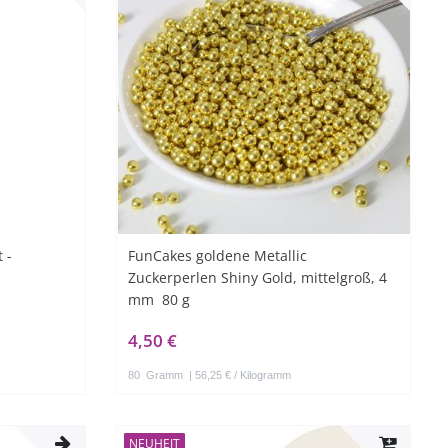
 -
FunCakes goldene Metallic
Zuckerperlen Shiny Gold, mittelgroß, 4
mm  80 g
4,50 €
80
Gramm
| 56,25 € / Kilogramm
NEUHEIT