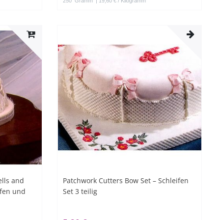
250
Gramm
| 19,60 € / Kilogramm
lls and
Patchwork Cutters Bow Set – Schleifen
ifen und
Set 3 teilig