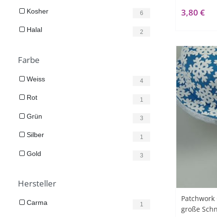
3,80 €
Kosher
6
Halal
2
Farbe
Weiss
4
Rot
1
Grün
3
Silber
1
Gold
3
Hersteller
Patchwork 
Carma
1
große Schn