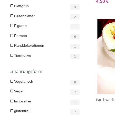
4,50 €
Blattgrün
3
Blütenblätter
2
Figuren
1
Formen
6
Randdekorationen
1
Tiermotive
1
Ernährungsform
Vegetarisch
8
Vegan
7
Patchwork 
lactosefrei
1
glutenfrei
7