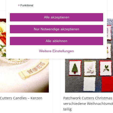
8,95 €
Funktional
Alle akzeptieren
Nur Notwendige akzeptieren
Alle ablehnen
Weitere Einstellungen
Cutters Candles – Kerzen
Patchwork Cutters Christmas 
verschiedene Weihnachtsmot
teilig