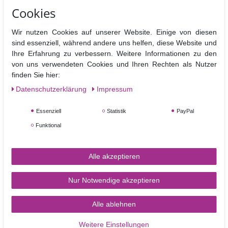
Cookies
In den Warenkorb
In den Warenkorb
Wir nutzen Cookies auf unserer Website. Einige von diesen
sind essenziell, während andere uns helfen, diese Website und
Ihre Erfahrung zu verbessern. Weitere Informationen zu den
von uns verwendeten Cookies und Ihren Rechten als Nutzer
finden Sie hier:
Daten­schutz­erklärung
Impressum
Essenziell
Statistik
PayPal
Funktional
Blumendraht 26g gold -
Blumendraht 26g weiß -
50 Drähte pro Packung
50 Drähte pro Packung
Alle akzeptieren
Nur Notwendige akzeptieren
3,60 €
3,20 €
Alle ablehnen
In den Warenkorb
In den Warenkorb
Weitere Einstellungen