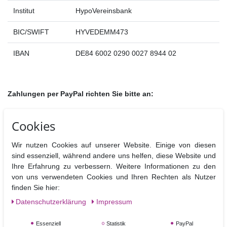
Institut
HypoVereinsbank
BIC/SWIFT
HYVEDEMM473
IBAN
DE84 6002 0290 0027 8944 02
Zahlungen per PayPal richten Sie bitte an:
info@torten-kram.de
Cookies
Bitte geben Sie bei der manuellen Zahlung via PayPal die
Auftragsnummer
an, damit wir Ihre Zahlung eindeutig zuordnen
Wir nutzen Cookies auf unserer Website. Einige von diesen
können.
sind essenziell, während andere uns helfen, diese Website und
Ihre Erfahrung zu verbessern. Weitere Informationen zu den
von uns verwendeten Cookies und Ihren Rechten als Nutzer
finden Sie hier:
Daten­schutz­erklärung
Impressum
Essenziell
Statistik
PayPal