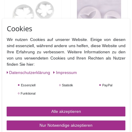
Cookies
Wir nutzen Cookies auf unserer Website. Einige von diesen
sind essenziell, während andere uns helfen, diese Website und
FMM Hawaiian Flower -
FMM Narzissen
Ihre Erfahrung zu verbessern. Weitere Informationen zu den
Hibiskus Ausstecher Set
Blütenblatt Ausstecher
von uns verwendeten Cookies und Ihren Rechten als Nutzer
– 3 teilig
Set – 2 teilig – Daffodil
finden Sie hier:
Petal Cutter Set
Daten­schutz­erklärung
Impressum
5,40 €
3,90 €
Essenziell
Statistik
PayPal
Artikel anzeigen
In den Warenkorb
Funktional
Alle akzeptieren
Nur Notwendige akzeptieren