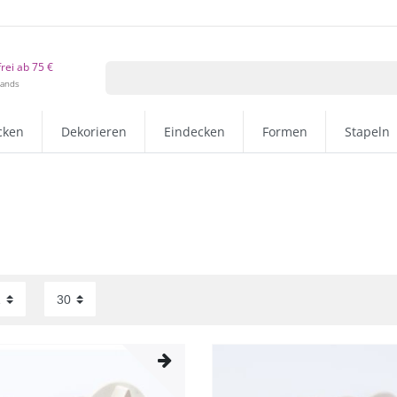
rei ab 75 €
lands
cken
Dekorieren
Eindecken
Formen
Stapeln