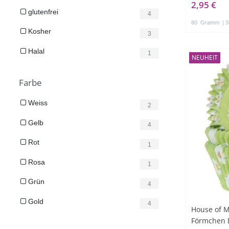
2,95 €
glutenfrei
4
80
Gramm
| 3
Kosher
3
Halal
1
NEUHEIT
Farbe
Weiss
2
Gelb
4
Rot
1
Rosa
1
Grün
4
Gold
4
House of M
Förmchen D