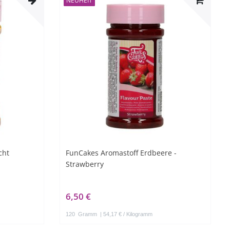
NEUHEIT
cht
FunCakes Aromastoff Erdbeere -
Strawberry
6,50 €
120
Gramm
| 54,17 € / Kilogramm