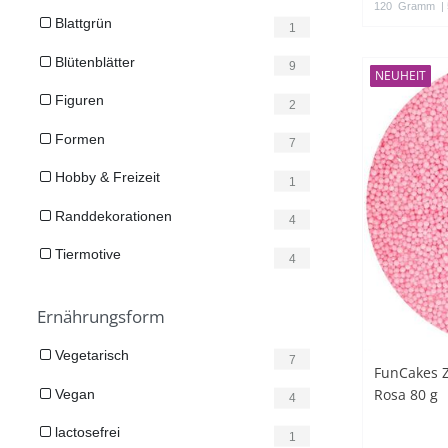
120
Gramm
|
Blattgrün
1
Blütenblätter
9
NEUHEIT
Figuren
2
Formen
7
Hobby & Freizeit
1
Randdekorationen
4
Tiermotive
4
Ernährungsform
Vegetarisch
7
FunCakes Z
Rosa 80 g
Vegan
4
lactosefrei
1