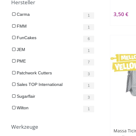
Hersteller
3,50 €
Carma
1
FMM
1
FunCakes
6
JEM
1
PME
7
Patchwork Cutters
3
Sales TOP International
1
Sugarflair
3
Wilton
1
Werkzeuge
Massa Tici