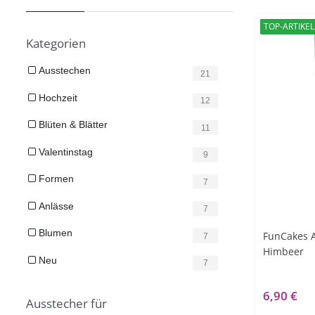
TOP-ARTIKEL
Kategorien
Ausstechen
21
Hochzeit
12
Blüten & Blätter
11
Valentinstag
9
Formen
7
Anlässe
7
Blumen
FunCakes A
7
Himbeer
Neu
7
6,90 €
Ausstecher für