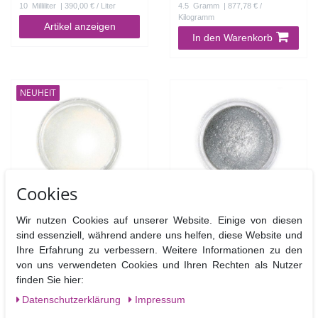
10
Milliliter
| 390,00 € / Liter
4.5
Gramm
| 877,78 € /
Kilogramm
Artikel anzeigen
In den Warenkorb
NEUHEIT
Cookies
Fractal SuPearl Shine
Fractal SuPearl Shine
Wir nutzen Cookies auf unserer Website. Einige von diesen
Shell Nacre Gold
Sparkling Dark Silver
sind essenziell, während andere uns helfen, diese Website und
Glanzpuderfarbe
Glanzpuderfarbe
Ihre Erfahrung zu verbessern. Weitere Informationen zu den
von uns verwendeten Cookies und Ihren Rechten als Nutzer
3,95 €
3,90 €
finden Sie hier:
Daten­schutz­erklärung
Impressum
4.5
Gramm
| 877,78 € /
10
Milliliter
| 390,00 € / Liter
Kilogramm