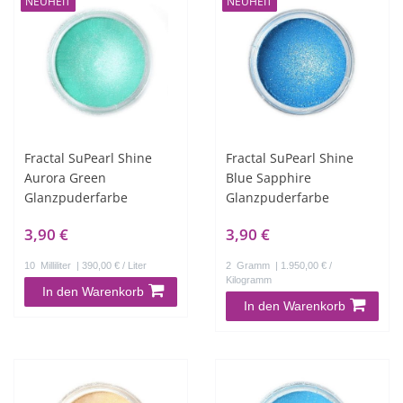
NEUHEIT
NEUHEIT
Fractal SuPearl Shine
Fractal SuPearl Shine
Aurora Green
Blue Sapphire
Glanzpuderfarbe
Glanzpuderfarbe
3,90 €
3,90 €
10
Milliliter
| 390,00 € / Liter
2
Gramm
| 1.950,00 € /
Kilogramm
In den Warenkorb
In den Warenkorb