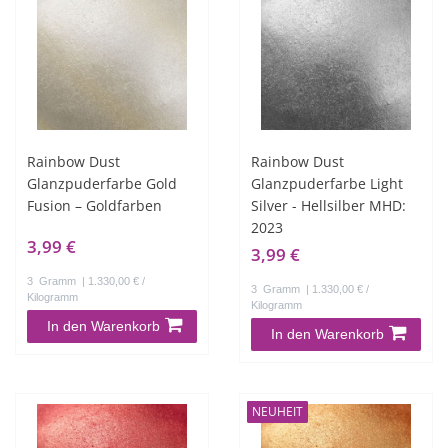
Rainbow Dust
Rainbow Dust
Glanzpuderfarbe Gold
Glanzpuderfarbe Light
Fusion – Goldfarben
Silver - Hellsilber MHD:
2023
3,99 €
3,99 €
3
Gramm
| 1.330,00 € /
3
Gramm
| 1.330,00 € /
Kilogramm
Kilogramm
In den Warenkorb
In den Warenkorb
NEUHEIT