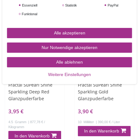
Artikel anzeigen
Essenziell
Statistik
PayPal
In den Warenkorb
Funktional
NEUHEIT
Alle akzeptieren
Nur Notwendige akzeptieren
Alle ablehnen
Weitere Einstellungen
Fractal SuPearl Shine
Fractal SuPearl Shine
Sparkling Deep Red
Sparkling Gold
Glanzpuderfarbe
Glanzpuderfarbe
3,95 €
3,90 €
4.5
Gramm
| 877,78 € /
10
Milliliter
| 390,00 € / Liter
Kilogramm
In den Warenkorb
In den Warenkorb