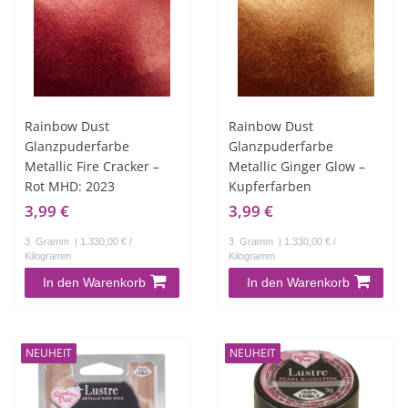
Rainbow Dust
Rainbow Dust
Glanzpuderfarbe
Glanzpuderfarbe
Metallic Fire Cracker –
Metallic Ginger Glow –
Rot MHD: 2023
Kupferfarben
3,99 €
3,99 €
3
Gramm
| 1.330,00 € /
3
Gramm
| 1.330,00 € /
Kilogramm
Kilogramm
In den Warenkorb
In den Warenkorb
NEUHEIT
NEUHEIT