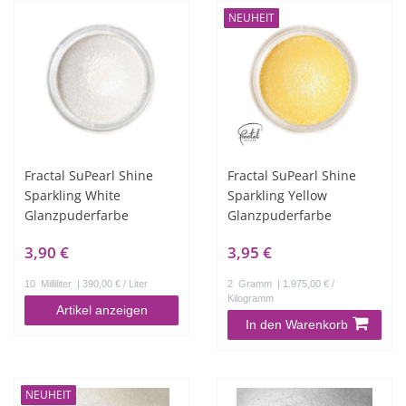
NEUHEIT
Fractal SuPearl Shine
Fractal SuPearl Shine
Sparkling White
Sparkling Yellow
Glanzpuderfarbe
Glanzpuderfarbe
3,90 €
3,95 €
10
Milliliter
| 390,00 € / Liter
2
Gramm
| 1.975,00 € /
Kilogramm
Artikel anzeigen
In den Warenkorb
NEUHEIT