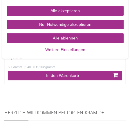
Alle akzeptieren
Nur Notwendige akzeptieren
MHD: 10/22 Rainbow Dust Glitter Black - Schwarz
Alle ablehnen
Weitere Einstellungen
4,70 €
5
Gramm
| 940,00 € / Kilogramm
In den Warenkorb
HERZLICH WILLKOMMEN BEI TORTEN-KRAM.DE