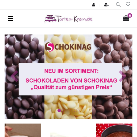
|
0
☰
Zurück
Nächst