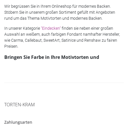
Wir begrüssen Sie in Ihrem Onlineshop für modernes Backen.
Stöbern Sie in unserem großen Sortiment gefüllt mit Angeboten
rund um das Thema Motivtorten und modernes Backen.
In unserer Kategorie
"Eindecken"
finden sie neben einer großen
Auswahl an weißem, auch farbigen Fondant namhafter Hersteller,
wie Carma, Callebaut, SweetArt, SatinIce und Renshaw zu fairen
Preisen.
Bringen Sie Farbe in Ihre Motivtorten und
Zuckerprojekte
Sehr ergiebige und wunderschöne, kräftige Lebensmittelfarben -
sowohl Puderfarben als auch Gel- und Pastenfarben - halten wir in
der Kategorie
"Färben"
für Sie bereit. Mit diesen hochwertigen
Lebensmittelfarben von Sugarflair, Rainbow Dust und Wilton
färben Sie Fondant, Marzipan, Teig oder Cremes kinderleicht und
schnell ganz nach Ihrem Belieben ein. Wundervolle Akzente setzen
TORTEN-KRAM
Sie bei Ihren Zuckerdekorationen mit den Puderfarben. Darüber
hinaus finden Sie hier Airbrushfarben für alle gängigen
Airbrushgeräte.
Zahlungsarten