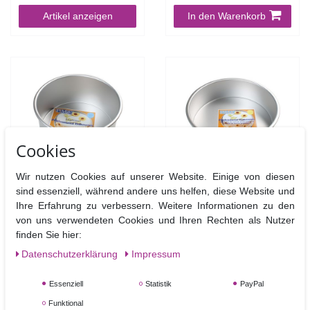
Artikel anzeigen
In den Warenkorb
Cookies
Wir nutzen Cookies auf unserer Website. Einige von diesen
PME Runde Backform
PME Runde Backform
sind essenziell, während andere uns helfen, diese Website und
27,9 cm, 10 cm hoch
30,5 cm, 10 cm hoch
Ihre Erfahrung zu verbessern. Weitere Informationen zu den
von uns verwendeten Cookies und Ihren Rechten als Nutzer
finden Sie hier:
27,90 €
31,90 €
Daten­schutz­erklärung
Impressum
In den Warenkorb
In den Warenkorb
Essenziell
Statistik
PayPal
Funktional