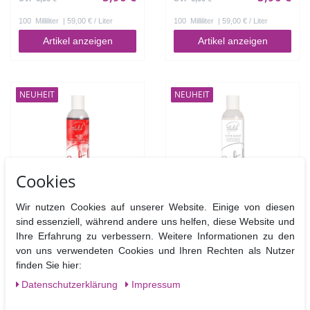
100
Milliliter
| 59,00 € / Liter
100
Milliliter
| 59,00 € / Liter
Artikel anzeigen
Artikel anzeigen
NEUHEIT
NEUHEIT
Cookies
Wir nutzen Cookies auf unserer Website. Einige von diesen
Fractal Airbrushfarbe
Fractal Airbrushfarbe
sind essenziell, während andere uns helfen, diese Website und
Rot - FlowAir Liquid Food
Schneeweiß - FlowAir
Ihre Erfahrung zu verbessern. Weitere Informationen zu den
Coloring Red
Liquid Food Coloring
von uns verwendeten Cookies und Ihren Rechten als Nutzer
Snow White
finden Sie hier:
5,90 €
UVP 6,90 €
6,90 €
Daten­schutz­erklärung
Impressum
100
Milliliter
| 59,00 € / Liter
100
Milliliter
| 69,00 € / Liter