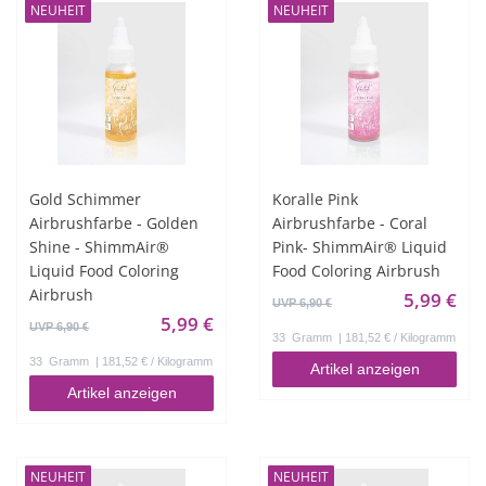
NEUHEIT
NEUHEIT
Gold Schimmer
Koralle Pink
Airbrushfarbe - Golden
Airbrushfarbe - Coral
Shine - ShimmAir®
Pink- ShimmAir® Liquid
Liquid Food Coloring
Food Coloring Airbrush
Airbrush
5,99 €
UVP 6,90 €
5,99 €
UVP 6,90 €
33
Gramm
| 181,52 € / Kilogramm
33
Gramm
| 181,52 € / Kilogramm
Artikel anzeigen
Artikel anzeigen
NEUHEIT
NEUHEIT