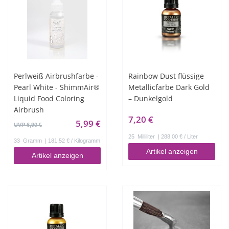
Perlweiß Airbrushfarbe -
Rainbow Dust flüssige
Pearl White - ShimmAir®
Metallicfarbe Dark Gold
Liquid Food Coloring
– Dunkelgold
Airbrush
7,20 €
5,99 €
UVP 6,90 €
25
Milliliter
| 288,00 € / Liter
33
Gramm
| 181,52 € / Kilogramm
Artikel anzeigen
Artikel anzeigen