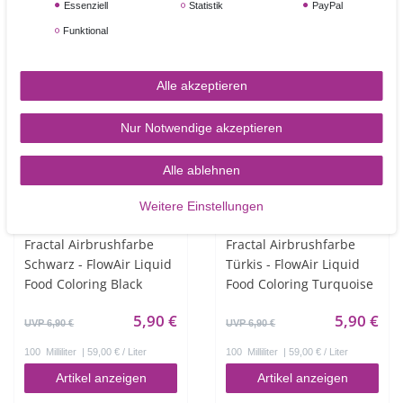
Essenziell
Statistik
PayPal
Artikel anzeigen
Artikel anzeigen
Funktional
Alle akzeptieren
NEUHEIT
NEUHEIT
Nur Notwendige akzeptieren
Alle ablehnen
Weitere Einstellungen
Fractal Airbrushfarbe
Fractal Airbrushfarbe
Schwarz - FlowAir Liquid
Türkis - FlowAir Liquid
Food Coloring Black
Food Coloring Turquoise
5,90 €
5,90 €
UVP 6,90 €
UVP 6,90 €
100
Milliliter
| 59,00 € / Liter
100
Milliliter
| 59,00 € / Liter
Artikel anzeigen
Artikel anzeigen