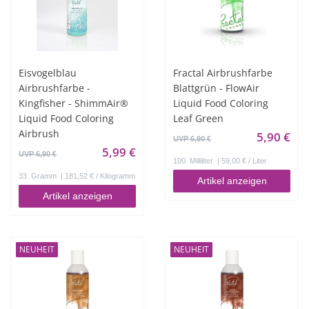
Eisvogelblau
Fractal Airbrushfarbe
Airbrushfarbe -
Blattgrün - FlowAir
Kingfisher - ShimmAir®
Liquid Food Coloring
Liquid Food Coloring
Leaf Green
Airbrush
5,90 €
UVP 6,90 €
5,99 €
UVP 6,90 €
100
Milliliter
| 59,00 € / Liter
33
Gramm
| 181,52 € / Kilogramm
Artikel anzeigen
Artikel anzeigen
NEUHEIT
NEUHEIT