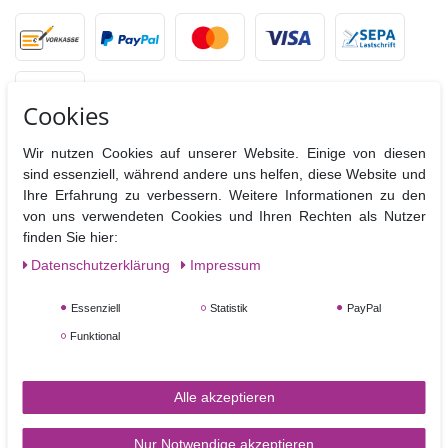
Cookies
Wir nutzen Cookies auf unserer Website. Einige von diesen
sind essenziell, während andere uns helfen, diese Website und
VERSANDPARTNER
Ihre Erfahrung zu verbessern. Weitere Informationen zu den
von uns verwendeten Cookies und Ihren Rechten als Nutzer
finden Sie hier:
Daten­schutz­erklärung
Impressum
Essenziell
Statistik
PayPal
Funktional
SERVICE & KONTAKT
Alle akzeptieren
Rufen Sie uns an unter:
0170 4 70 60 74
Nur Notwendige akzeptieren