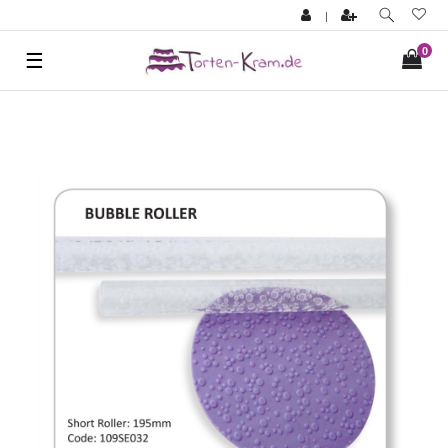
|
0
☰