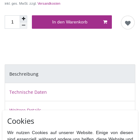
inkl. ges. MwSt. zzgl.
Versandkosten
In den Warenkorb
Beschreibung
Technische Daten
Weitere Details
Cookies
Rollstäbe mit Struktur bringen Abwechslung auf Torten und Cupcakes,
Wir nutzen Cookies auf unserer Website. Einige von diesen
denn damit zaubern Sie schnell und ohne viel Aufwand immer wieder
sind essenziell, während andere uns helfen, diese Website und