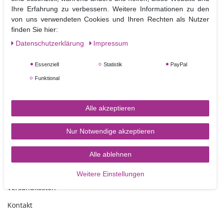
neue Muster direkt auf die Torte, auf Schleifen, Cutouts und Aufleger.
Ihre Erfahrung zu verbessern. Weitere Informationen zu den
von uns verwendeten Cookies und Ihren Rechten als Nutzer
finden Sie hier:
Material: Kunststoff
Daten­schutz­erklärung
Impressum
Größe: 19 cm
Nicht Spülmaschinen geeignet
Essenziell
Statistik
PayPal
Funktional
Alle akzeptieren
Nur Notwendige akzeptieren
TORTEN-KRAM
Alle ablehnen
Zahlungsarten
Weitere Einstellungen
Versandkosten
Kontakt