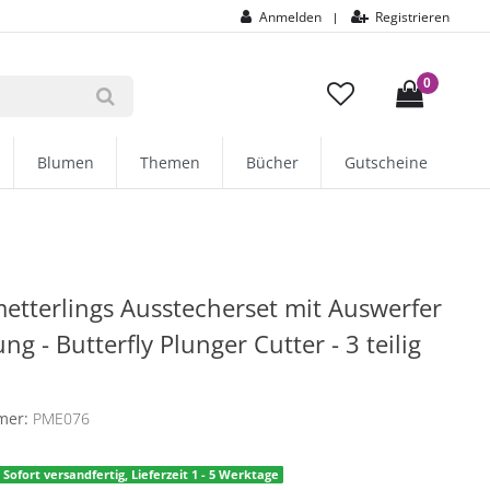
Anmelden
Registrieren
|
0
Blumen
Themen
Bücher
Gutscheine
tterlings Ausstecherset mit Auswerfer
g - Butterfly Plunger Cutter - 3 teilig
E
mer:
PME076
Sofort versandfertig, Lieferzeit 1 - 5 Werktage