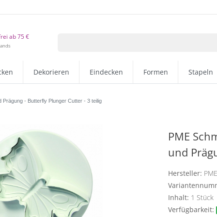
rei ab 75 €
lands
cken
Dekorieren
Eindecken
Formen
Stapeln
rägung - Butterfly Plunger Cutter - 3 teilig
PME Schme
und Prägun
Hersteller:
PM
Variantennum
Inhalt:
1
Stück
Verfügbarkeit: