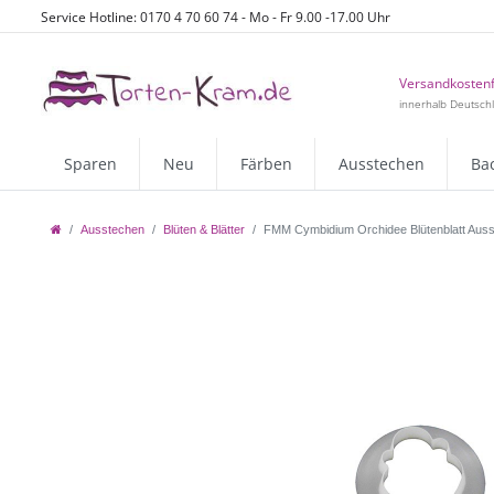
Service Hotline: 0170 4 70 60 74 - Mo - Fr 9.00 -17.00 Uhr
Versandkostenf
innerhalb Deutsch
Sparen
Neu
Färben
Ausstechen
Ba
Ausstechen
Blüten & Blätter
FMM Cymbidium Orchidee Blütenblatt Ausste