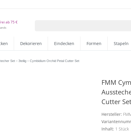
rei ab 75 €
lands
cken
Dekorieren
Eindecken
Formen
Stapeln
cher Set – 3teilig – Cymbidium Orchid Petal Cutter Set
FMM Cymb
Aussteche
Cutter Se
Hersteller:
FM
Variantennum
Inhalt:
1
Stück