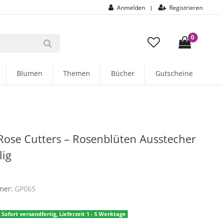
Anmelden
Registrieren
|
0
Blumen
Themen
Bücher
Gutscheine
Rose Cutters – Rosenblüten Ausstecher
lig
mer:
GP065
Sofort versandfertig, Lieferzeit 1 - 5 Werktage