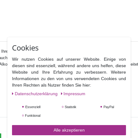
Cookies
Ihrem breit gefächerten Sortiment bereit.
auch als Ausstecher verwendet werden.
Wir nutzen Cookies auf unserer Website. Einige von
lkohol gelösten Puderfarben ausgemalt werden, sieht aber auch unbearbeitet
diesen sind essenziell, während andere uns helfen, diese
Website und Ihre Erfahrung zu verbessern. Weitere
Informationen zu den von uns verwendeten Cookies und
Ihren Rechten als Nutzer finden Sie hier:
Daten­schutz­erklärung
Impressum
Essenziell
Statistik
PayPal
Funktional
Alle akzeptieren