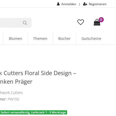
Anmelden
Registrieren
|
0
Blumen
Themen
Bücher
Gutscheine
 Cutters Floral Side Design –
nken Präger
chwork Cutters
mer:
PW100
Sofort versandfertig, Lieferzeit 1 - 5 Werktage