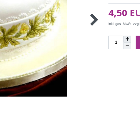
4,50 E
inkl. ges. MwSt. zzgl