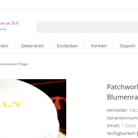
rei ab 75 €
lands
cken
Dekorieren
Eindecken
Formen
Stapeln
lumenranken Präger
Patchwork
Blumenra
Hersteller:
Pat
Variantennum
Inhalt:
1
Stück
Verfügbarkeit: