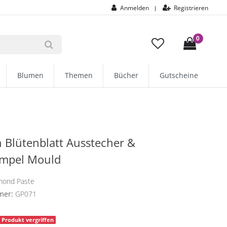
Anmelden
Registrieren
|
0
Blumen
Themen
Bücher
Gutscheine
 Blütenblatt Ausstecher &
empel Mould
mond Paste
mer:
GP071
Produkt vergriffen