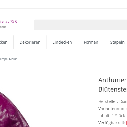
rei ab 75 €
lands
cken
Dekorieren
Eindecken
Formen
Stapeln
stempel Mould
Anthurien
Blütenst
Hersteller:
Dia
Variantennum
Inhalt:
1
Stück
Verfügbarkeit: