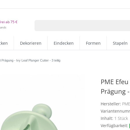
rei ab 75 €
lands
cken
Dekorieren
Eindecken
Formen
Stapeln
rägung - Ivy Leaf Plunger Cutter - 3 teilig
PME Efeu 
Prägung - 
Hersteller:
PM
Variantennum
Inhalt:
1
Stück
Verfügbarkeit: