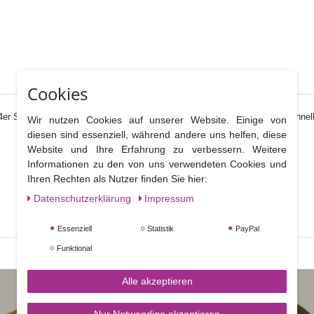
Cookies
r Set für Efeu vereinen Ausstecher und Prägewerkzeug, so dass sie schnell 
Wir nutzen Cookies auf unserer Website. Einige von
diesen sind essenziell, während andere uns helfen, diese
Website und Ihre Erfahrung zu verbessern. Weitere
Informationen zu den von uns verwendeten Cookies und
Ihren Rechten als Nutzer finden Sie hier:
Daten­schutz­erklärung
Impressum
Essenziell
Statistik
PayPal
Funktional
Alle akzeptieren
Nur Notwendige akzeptieren