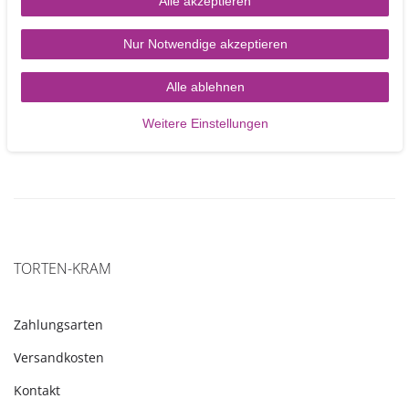
Alle akzeptieren
Blumendraht 24 g grün - 50 Drähte pro Packung
Nur Notwendige akzeptieren
3,40 €
Alle ablehnen
Weitere Einstellungen
In den Warenkorb
TORTEN-KRAM
Zahlungsarten
Versandkosten
Kontakt