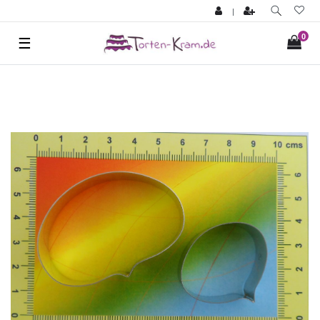
|
0
☰