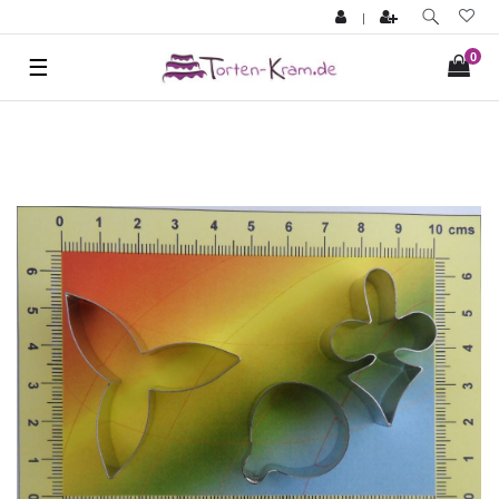
|
0
☰