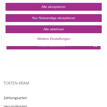
Alle akzeptieren
Blumendraht 24 g grün - 50 Drähte pro Packung
Nur Notwendige akzeptieren
Alle ablehnen
3,40 €
Weitere Einstellungen
In den Warenkorb
TORTEN-KRAM
Zahlungsarten
Versandkosten