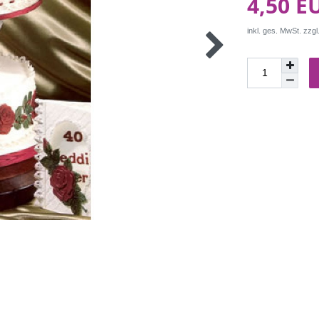
4,50 E
inkl. ges. MwSt. zzgl