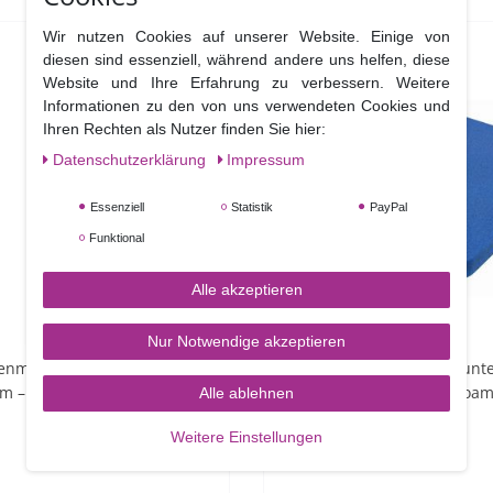
Wir nutzen Cookies auf unserer Website. Einige von
diesen sind essenziell, während andere uns helfen, diese
Website und Ihre Erfahrung zu verbessern. Weitere
Informationen zu den von uns verwendeten Cookies und
Ihren Rechten als Nutzer finden Sie hier:
Daten­schutz­erklärung
Impressum
Essenziell
Statistik
PayPal
Funktional
Alle akzeptieren
Nur Notwendige akzeptieren
enmesser mit verjüngter
PME Schaumstoff Arbeitsunte
cm – Palette Knife Tapered
– 2 teilig – Mexican Had Foa
Alle ablehnen
Weitere Einstellungen
7,90 €