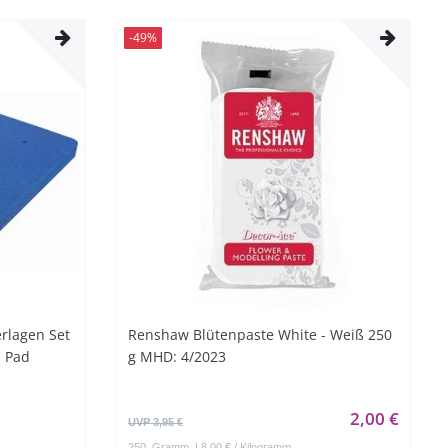
-49%
rlagen Set
Renshaw Blütenpaste White - Weiß 250
m Pad
g MHD: 4/2023
2,00 €
UVP 3,95 €
250
Gramm
| 8,00 € / Kilogramm