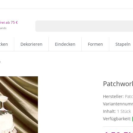
rei ab 75 €
lands
cken
Dekorieren
Eindecken
Formen
Stapeln
e
Patchwork
Hersteller:
Pat
Variantennum
Inhalt:
1
Stück
Verfügbarkeit: