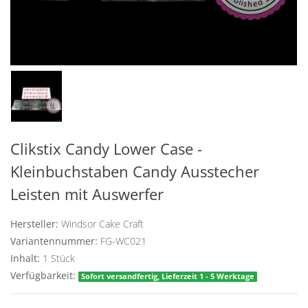
Clikstix Candy Lower Case -
Kleinbuchstaben Candy Ausstecher
Leisten mit Auswerfer
Hersteller:
Windsor Cake Craft
Variantennummer:
FG-WC021
Inhalt:
1
Stück
Verfügbarkeit:
Sofort versandfertig, Lieferzeit 1 - 5 Werktage