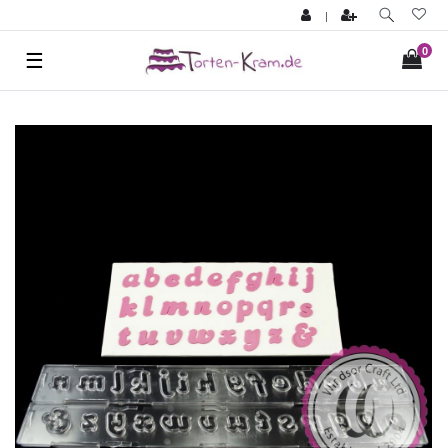
|
0
☰