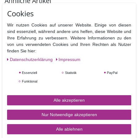
Ähnliche Artikel
Cookies
TOP-ARTIKEL
Wir nutzen Cookies auf unserer Website. Einige von diesen
sind essenziell, während andere uns helfen, diese Website und
Ihre Erfahrung zu verbessern. Weitere Informationen zu den
von uns verwendeten Cookies und Ihren Rechten als Nutzer
finden Sie hier:
Daten­schutz­erklärung
Impressum
CelCakes CelBoard
Clikstix Candy Numbers -
großes Arbeitsbrett aus
Zahlen 0-9 Candy
Essenziell
Statistik
PayPal
Kunststoff mit einer
Ausstecher Leisten mit
Funktional
Antihaftbeschichtung –
Auswerfer,
einseitig gerillt 20 x 25
11,95 €
cm
Alle akzeptieren
25,95 €
Artikel anzeigen
Nur Notwendige akzeptieren
Artikel anzeigen
Alle ablehnen