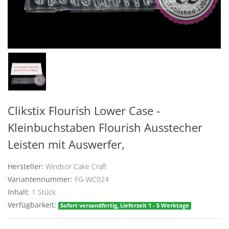
Clikstix Flourish Lower Case -
Kleinbuchstaben Flourish Ausstecher
Leisten mit Auswerfer,
Hersteller:
Windsor Cake Craft
Variantennummer:
FG-WC024
Inhalt:
1
Stück
Verfügbarkeit:
Sofort versandfertig, Lieferzeit 1 - 5 Werktage