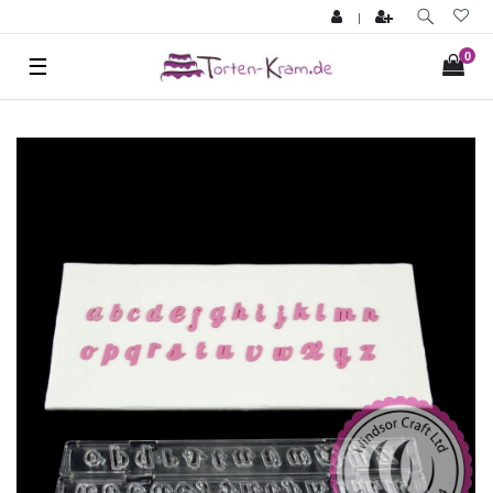
|
0
☰