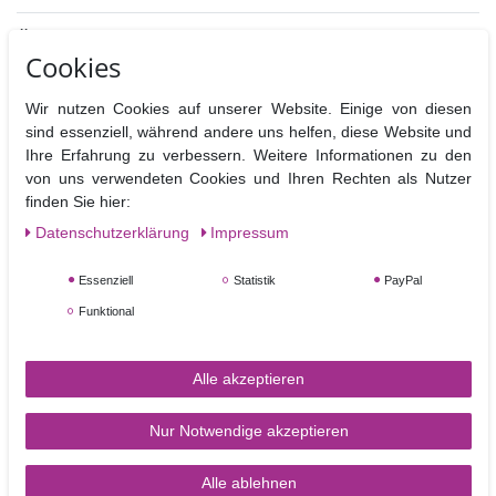
Ähnliche Artikel
Cookies
TOP-ARTIKEL
-27%
Wir nutzen Cookies auf unserer Website. Einige von diesen
sind essenziell, während andere uns helfen, diese Website und
Ihre Erfahrung zu verbessern. Weitere Informationen zu den
von uns verwendeten Cookies und Ihren Rechten als Nutzer
finden Sie hier:
Daten­schutz­erklärung
Impressum
CelCakes CelBoard
Clikstix Flourish Upper
Essenziell
Statistik
PayPal
großes Arbeitsbrett aus
Case - Großbuchstaben
Funktional
Kunststoff mit einer
Flourish Ausstecher
Antihaftbeschichtung –
Leisten mit Auswerfer,
einseitig gerillt 20 x 25
7,95 €
Alle akzeptieren
UVP 10,95 €
cm
25,95 €
Artikel anzeigen
Nur Notwendige akzeptieren
Artikel anzeigen
Alle ablehnen