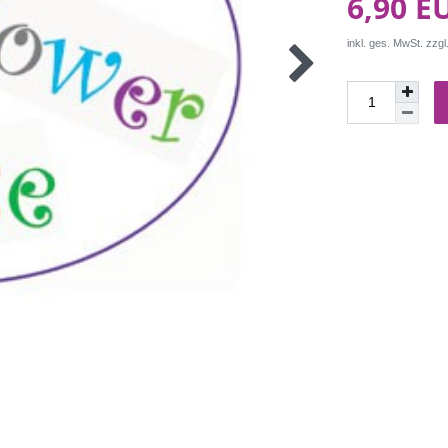
6,90 E
inkl. ges. MwSt. zzgl