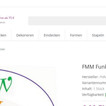
rei ab 75 €
lands
cken
Dekorieren
Eindecken
Formen
Stapeln
cher
FMM Funk
Hersteller:
FM
Variantennum
Inhalt:
1
Stück
Verfügbarkeit: