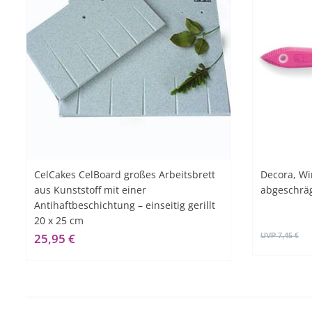
CelCakes CelBoard großes Arbeitsbrett
Decora, Wi
aus Kunststoff mit einer
abgeschräg
Antihaftbeschichtung – einseitig gerillt
20 x 25 cm
25,95 €
UVP 7,45 €