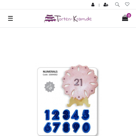
|
0
☰