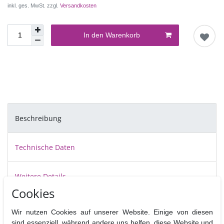
inkl. ges. MwSt. zzgl.
Versandkosten
In den Warenkorb
Beschreibung
Technische Daten
Weitere Details
Cookies
Das Zahlen Ausstecher Set von JEM enthält die Ziffern 0-9 in einzelnen
Wir nutzen Cookies auf unserer Website. Einige von diesen
Ausstechern.
sind essenziell, während andere uns helfen, diese Website und