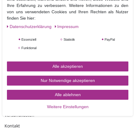
Ihre Erfahrung zu verbessern. Weitere Informationen zu den
von uns verwendeten Cookies und Ihren Rechten als Nutzer
Material: Kunststoff
finden Sie hier:
Größe: ca. 12 mm
Daten­schutz­erklärung
Impressum
Nicht Spülmaschinen geeignet
Essenziell
Statistik
PayPal
Funktional
Alle akzeptieren
Nur Notwendige akzeptieren
TORTEN-KRAM
Alle ablehnen
Zahlungsarten
Weitere Einstellungen
Versandkosten
Kontakt