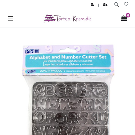
|
0
☰