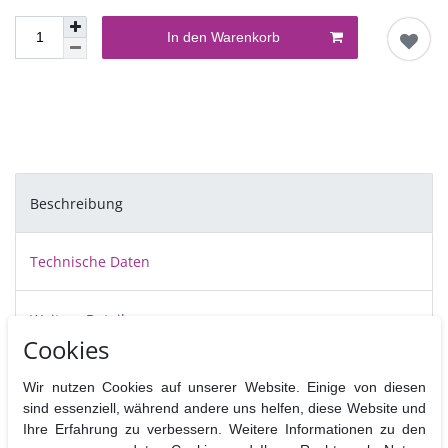
In den Warenkorb
Beschreibung
Technische Daten
Weitere Details
Cookies
Ausstecherleisten von Martellato mit allen Ziffern von 0 - 9. .
Wir nutzen Cookies auf unserer Website. Einige von diesen
Wie auf dem Bild abgebildet, handelt es sich nicht um einzelne
sind essenziell, während andere uns helfen, diese Website und
Ausstecher sondern um Leisten mit Ziffern.
Ihre Erfahrung zu verbessern. Weitere Informationen zu den
Bitte beachten Sie unsere Anwendungstips.