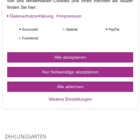
von uns verwendeten Cookies und Ihren Rechten als Nutzer
finden Sie hier:
Größe der Buchstaben ca. 38 x 40 mm.
Daten­schutz­erklärung
Impressum
Essenziell
Statistik
PayPal
Funktional
Alle akzeptieren
TORTEN-KRAM
Nur Notwendige akzeptieren
Zahlungsarten
Alle ablehnen
Versandkosten
Weitere Einstellungen
Kontakt
ZAHLUNGSARTEN