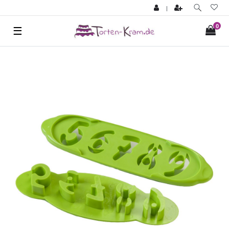
|
0
☰