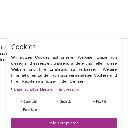
Cookies
Ihrem breit gefächerten Sortiment bereit.
auch als Ausstecher verwendet werden.
Wir nutzen Cookies auf unserer Website. Einige von
Torten zur Taufe und zur Geburt eingesetzt wird.
diesen sind essenziell, während andere uns helfen, diese
Website und Ihre Erfahrung zu verbessern. Weitere
Informationen zu den von uns verwendeten Cookies und
Ihren Rechten als Nutzer finden Sie hier:
Daten­schutz­erklärung
Impressum
Essenziell
Statistik
PayPal
Funktional
Alle akzeptieren