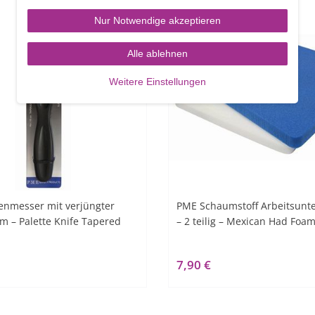
Nur Notwendige akzeptieren
Alle ablehnen
Weitere Einstellungen
enmesser mit verjüngter
PME Schaumstoff Arbeitsunte
cm – Palette Knife Tapered
– 2 teilig – Mexican Had Foa
7,90 €