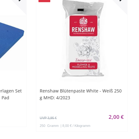
rlagen Set
Renshaw Blütenpaste White - Weiß 250
m Pad
g MHD: 4/2023
2,00 €
UVP 3,95 €
250
Gramm
| 8,00 € / Kilogramm