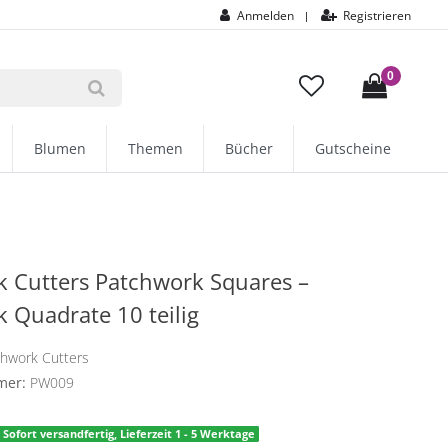
Anmelden
Registrieren
|
0
Blumen
Themen
Bücher
Gutscheine
 Cutters Patchwork Squares –
 Quadrate 10 teilig
chwork Cutters
mer:
PW009
Sofort versandfertig, Lieferzeit 1 - 5 Werktage