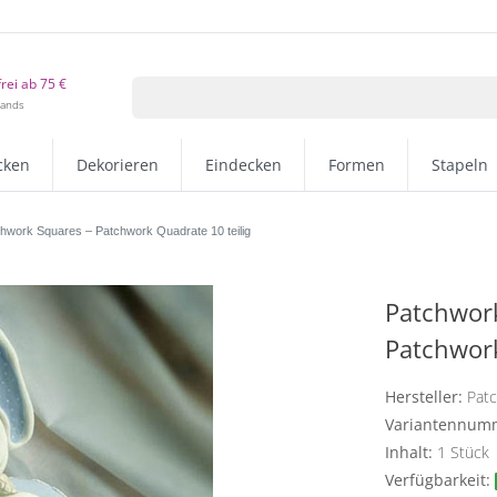
rei ab 75 €
lands
cken
Dekorieren
Eindecken
Formen
Stapeln
hwork Squares – Patchwork Quadrate 10 teilig
Patchwork
Patchwork
Hersteller:
Pat
Variantennum
Inhalt:
1
Stück
Verfügbarkeit: