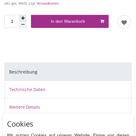
inkl. ges. MwSt. zzgl.
Versandkosten
In den Warenkorb
Beschreibung
Technische Daten
Weitere Details
Cookies
Ausstecher für rechtwinklige Dreiecke in 3 verschiedenen Größen von
PME. Vielfältige Anwendungsmöglichkeiten für trendige Torten mit
Wir nutzen Cookies auf unserer Website. Einige von diesen