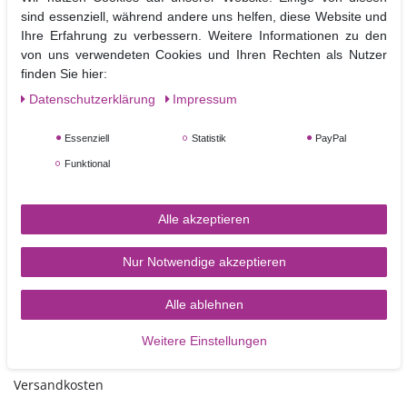
geometrischen Mustern.
sind essenziell, während andere uns helfen, diese Website und
Die Ausführung als Leiste und nicht als einzelner Ausstecher, ermöglicht
Ihre Erfahrung zu verbessern. Weitere Informationen zu den
es mehrere Teile gleichzeitig auszustechen.
von uns verwendeten Cookies und Ihren Rechten als Nutzer
Das erleichtert das effektive Ausstechen von größeren Mengen in
finden Sie hier:
kürzester Zeit.
Daten­schutz­erklärung
Impressum
Wir empfehlen Blütenpaste oder Modellierfondant zur Verwendung mit
den Dreiecksausstechern
Essenziell
Statistik
PayPal
Größe: 19 mm, 25 mm und 31 mm
Funktional
Alle akzeptieren
Nur Notwendige akzeptieren
TORTEN-KRAM
Alle ablehnen
Weitere Einstellungen
Zahlungsarten
Versandkosten