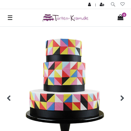
|
0
☰