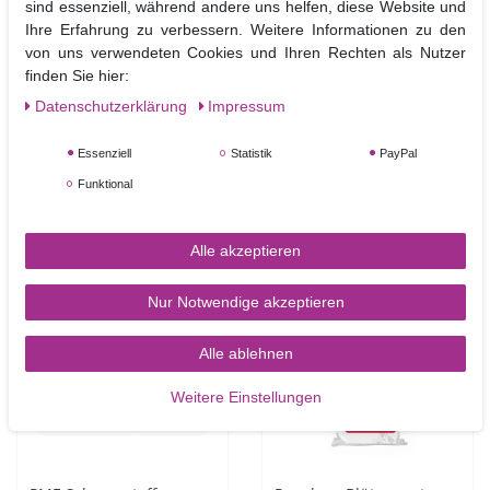
sind essenziell, während andere uns helfen, diese Website und
Ihre Erfahrung zu verbessern. Weitere Informationen zu den
von uns verwendeten Cookies und Ihren Rechten als Nutzer
finden Sie hier:
PME Nadel Werkzeug –
PME Palettenmesser mit
Modellierwerkzeug –
verjüngter Klinge 22 cm
Daten­schutz­erklärung
Impressum
Scriber Needle Tool
– Palette Knife Tapered
Essenziell
Statistik
PayPal
5,90 €
7,00 €
Funktional
In den Warenkorb
In den Warenkorb
Alle akzeptieren
Nur Notwendige akzeptieren
-49%
Alle ablehnen
Weitere Einstellungen