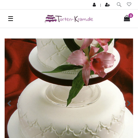
|
0
☰