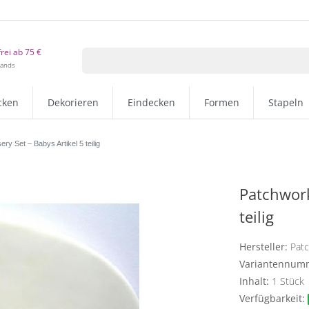
rei ab 75 €
lands
cken
Dekorieren
Eindecken
Formen
Stapeln
y Set – Babys Artikel 5 teilig
Patchwork
teilig
Hersteller:
Pat
Variantennum
Inhalt:
1
Stück
Verfügbarkeit: