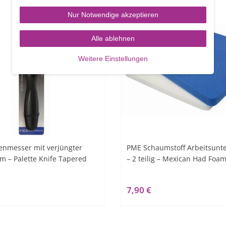
Nur Notwendige akzeptieren
Alle ablehnen
Weitere Einstellungen
enmesser mit verjüngter
PME Schaumstoff Arbeitsunte
cm – Palette Knife Tapered
– 2 teilig – Mexican Had Foa
7,90 €