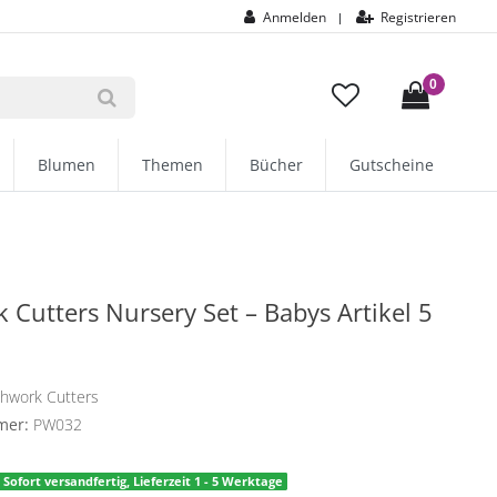
Anmelden
Registrieren
|
0
Blumen
Themen
Bücher
Gutscheine
 Cutters Nursery Set – Babys Artikel 5
chwork Cutters
mer:
PW032
Sofort versandfertig, Lieferzeit 1 - 5 Werktage