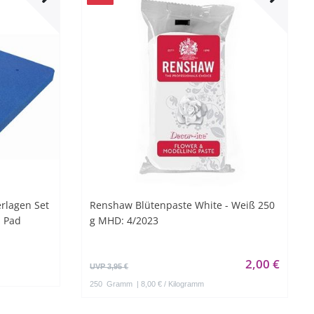
rlagen Set
Renshaw Blütenpaste White - Weiß 250
m Pad
g MHD: 4/2023
2,00 €
UVP 3,95 €
250
Gramm
| 8,00 € / Kilogramm