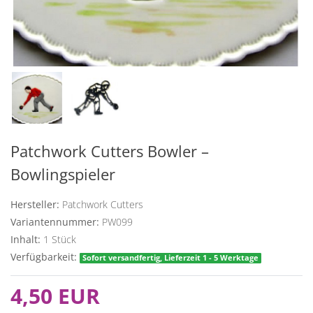
Patchwork Cutters Bowler –
Bowlingspieler
Hersteller:
Patchwork Cutters
Variantennummer:
PW099
Inhalt:
1
Stück
Verfügbarkeit:
Sofort versandfertig, Lieferzeit 1 - 5 Werktage
4,50 EUR