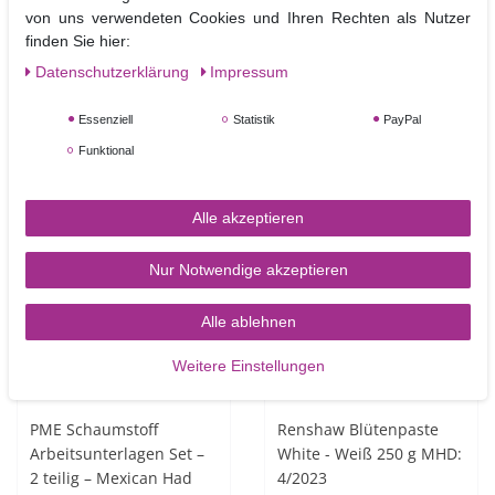
PME Nadel Werkzeug –
PME Palettenmesser mit
von uns verwendeten Cookies und Ihren Rechten als Nutzer
Modellierwerkzeug –
verjüngter Klinge 22 cm
finden Sie hier:
Scriber Needle Tool
– Palette Knife Tapered
Daten­schutz­erklärung
Impressum
5,90 €
7,00 €
Essenziell
Statistik
PayPal
In den Warenkorb
In den Warenkorb
Funktional
Alle akzeptieren
-49%
Nur Notwendige akzeptieren
Alle ablehnen
Weitere Einstellungen
PME Schaumstoff
Renshaw Blütenpaste
Arbeitsunterlagen Set –
White - Weiß 250 g MHD:
2 teilig – Mexican Had
4/2023