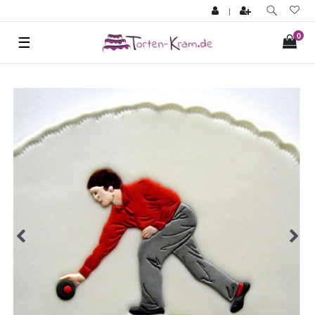
|
0
☰