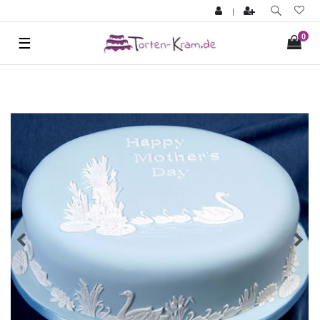
|
0
☰