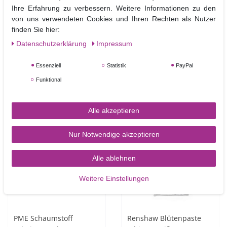
Ihre Erfahrung zu verbessern. Weitere Informationen zu den
von uns verwendeten Cookies und Ihren Rechten als Nutzer
PME Nadel Werkzeug –
PME Palettenmesser mit
finden Sie hier:
Modellierwerkzeug –
verjüngter Klinge 22 cm
Daten­schutz­erklärung
Impressum
Scriber Needle Tool
– Palette Knife Tapered
Essenziell
Statistik
PayPal
5,90 €
7,00 €
Funktional
In den Warenkorb
In den Warenkorb
Alle akzeptieren
-49%
Nur Notwendige akzeptieren
Alle ablehnen
Weitere Einstellungen
PME Schaumstoff
Renshaw Blütenpaste