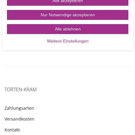
Bears Picnic – Teddy
Unicorn – Einhorn
Alle akzeptieren
Bären beim Picknick 15
teilig
Nur Notwendige akzeptieren
6,80 €
11,90 €
Alle ablehnen
Artikel anzeigen
In den Warenkorb
Weitere Einstellungen
TORTEN-KRAM
Zahlungsarten
Versandkosten
Kontakt