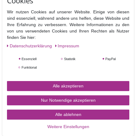
Cookies
Wenn Sie die Blütenpaste vor dem Ausstechen mit einer Strukturrolle
oder z.B. im Polka Dot Design vorbereiten, erschaffen Sie viele
Wir nutzen Cookies auf unserer Website. Einige von diesen
Varianten dieses Buchstaben, sowohl für elegante Hochzeitstorten, als
sind essenziell, während andere uns helfen, diese Website und
auch zum fröhlichen Kindergeburtstag.
Ihre Erfahrung zu verbessern. Weitere Informationen zu den
Der Ausstecher ist auch als Keksausstecher gut geeignet, so können
von uns verwendeten Cookies und Ihren Rechten als Nutzer
sie schnell und einfach die Kekse mit Fondant dekorieren, z.B. als
finden Sie hier:
Giveaway beim Kindergeburtstag.
Daten­schutz­erklärung
Impressum
Essenziell
Statistik
PayPal
Material: Kunststoff
Größe: ca.10 cm
Funktional
Nicht Spülmaschinen geeignet
Alle akzeptieren
Nur Notwendige akzeptieren
Alle ablehnen
TORTEN-KRAM
Weitere Einstellungen