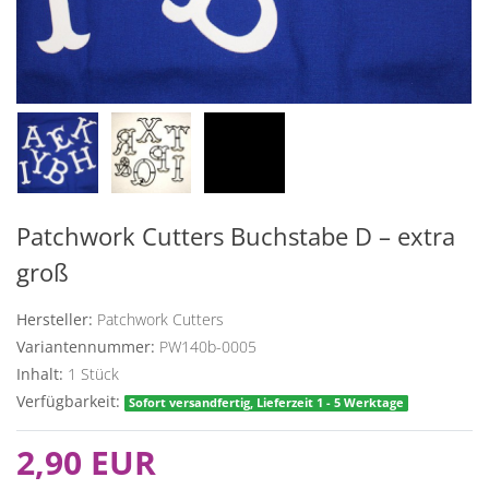
Patchwork Cutters Buchstabe D – extra
groß
Hersteller:
Patchwork Cutters
Variantennummer:
PW140b-0005
Inhalt:
1
Stück
Verfügbarkeit:
Sofort versandfertig, Lieferzeit 1 - 5 Werktage
2,90 EUR