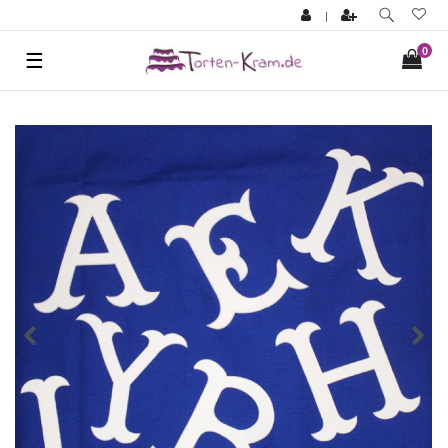
|
0
☰