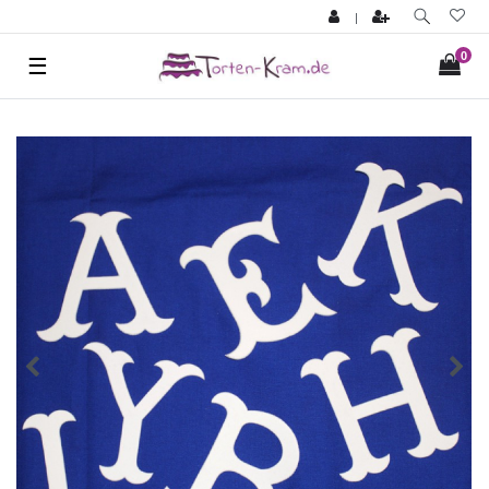
|
0
☰