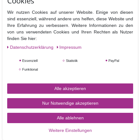
Cookies
Wenn Sie die Blütenpaste vor dem Ausstechen mit einer Strukturrolle
oder z.B. im Polka Dot Design vorbereiten, erschaffen Sie viele
Wir nutzen Cookies auf unserer Website. Einige von diesen
Varianten dieses Buchstaben, sowohl für elegante Hochzeitstorten, als
sind essenziell, während andere uns helfen, diese Website und
auch zum fröhlichen Kindergeburtstag.
Ihre Erfahrung zu verbessern. Weitere Informationen zu den
Der Ausstecher ist auch als Keksausstecher gut geeignet, so können
von uns verwendeten Cookies und Ihren Rechten als Nutzer
sie schnell und einfach die Kekse mit Fondant dekorieren, z.B. als
finden Sie hier:
Giveaway beim Kindergeburtstag.
Daten­schutz­erklärung
Impressum
Essenziell
Statistik
PayPal
Material: Kunststoff
Größe: ca.10 cm
Funktional
Nicht Spülmaschinen geeignet
Alle akzeptieren
Nur Notwendige akzeptieren
Alle ablehnen
TORTEN-KRAM
Weitere Einstellungen