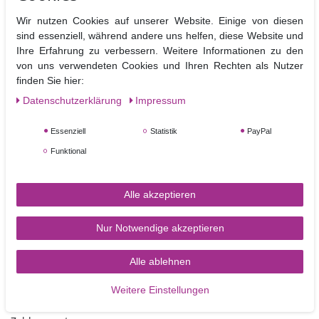
Wenn Sie die Blütenpaste vor dem Ausstechen mit einer Strukturrolle
Wir nutzen Cookies auf unserer Website. Einige von diesen
oder z.B. im Polka Dot Design vorbereiten, erschaffen Sie viele
sind essenziell, während andere uns helfen, diese Website und
Varianten dieses Buchstaben, sowohl für elegante Hochzeitstorten, als
Ihre Erfahrung zu verbessern. Weitere Informationen zu den
auch zum fröhlichen Kindergeburtstag.
von uns verwendeten Cookies und Ihren Rechten als Nutzer
Der Ausstecher ist auch als Keksausstecher gut geeignet, so können
finden Sie hier:
sie schnell und einfach die Kekse mit Fondant dekorieren, z.B. als
Giveaway beim Kindergeburtstag.
Daten­schutz­erklärung
Impressum
Material: Kunststoff
Essenziell
Statistik
PayPal
Größe: ca.10 cm
Funktional
Nicht Spülmaschinen geeignet
Alle akzeptieren
Nur Notwendige akzeptieren
Alle ablehnen
TORTEN-KRAM
Weitere Einstellungen