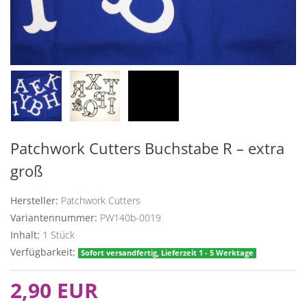
Patchwork Cutters Buchstabe R – extra
groß
Hersteller:
Patchwork Cutters
Variantennummer:
PW140b-0019
Inhalt:
1
Stück
Verfügbarkeit:
Sofort versandfertig, Lieferzeit 1 - 5 Werktage
2,90 EUR