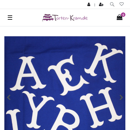
|
0
☰