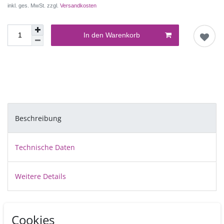
inkl. ges. MwSt. zzgl.
Versandkosten
In den Warenkorb
Beschreibung
Technische Daten
Weitere Details
Speziell für Monogramme hat Patchwork Cutters diesen 10 cm großen
Cookies
Buchstaben Ausstecher entwickelt.
Sie bestellen hiermit das R.