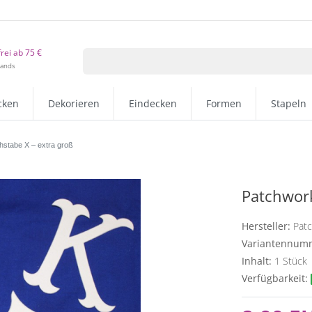
rei ab 75 €
lands
cken
Dekorieren
Eindecken
Formen
Stapeln
hstabe X – extra groß
Patchwork
Hersteller:
Pat
Variantennum
Inhalt:
1
Stück
Verfügbarkeit: