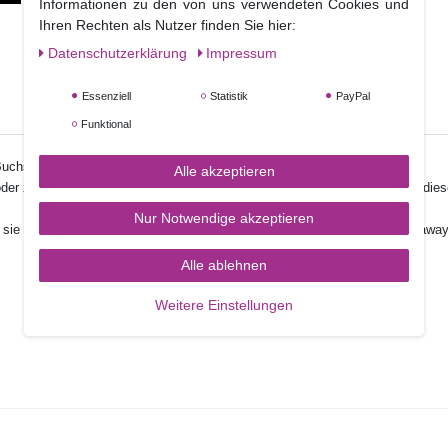
Informationen zu den von uns verwendeten Cookies und
Ihren Rechten als Nutzer finden Sie hier:
Daten­schutz­erklärung
Impressum
Essenziell
Statistik
PayPal
Funktional
Buchstaben Ausstecher entwickelt.
Sie bestellen hiermit das X.
Alle akzeptieren
der z.B. im Polka Dot Design vorbereiten, erschaffen Sie viele Varianten die
Nur Notwendige akzeptieren
sie schnell und einfach die Kekse mit Fondant dekorieren, z.B. als Giveawa
Alle ablehnen
Weitere Einstellungen