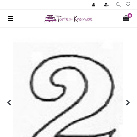
|
0
☰