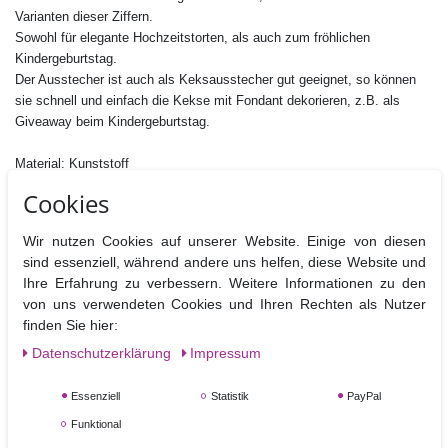
Varianten dieser Ziffern.
Sowohl für elegante Hochzeitstorten, als auch zum fröhlichen
Kindergeburtstag.
Der Ausstecher ist auch als Keksausstecher gut geeignet, so können
sie schnell und einfach die Kekse mit Fondant dekorieren, z.B. als
Giveaway beim Kindergeburtstag.
Material: Kunststoff
Größe: ca.10 cm
Cookies
Nicht Spülmaschinen geeignet
Wir nutzen Cookies auf unserer Website. Einige von diesen
sind essenziell, während andere uns helfen, diese Website und
Ihre Erfahrung zu verbessern. Weitere Informationen zu den
von uns verwendeten Cookies und Ihren Rechten als Nutzer
Ähnliche Artikel
finden Sie hier:
Daten­schutz­erklärung
Impressum
Essenziell
Statistik
PayPal
Funktional