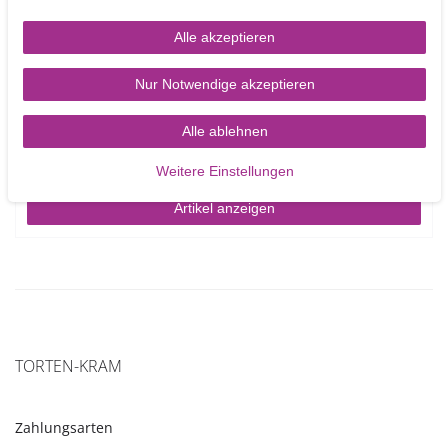
Alle akzeptieren
Patchwork Cutters Large Alphabet and Key –
Nur Notwendige akzeptieren
Großbuchstaben Ausstecher mit Schlüssel Set
Alle ablehnen
9,90 €
Weitere Einstellungen
Artikel anzeigen
TORTEN-KRAM
Zahlungsarten