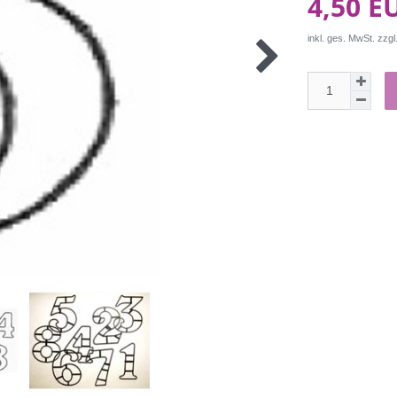
4,50 E
inkl. ges. MwSt. zzgl