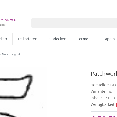
rei ab 75 €
lands
cken
Dekorieren
Eindecken
Formen
Stapeln
r 5 – extra groß
Patchwork
Hersteller:
Pat
Variantennum
Inhalt:
1
Stück
Verfügbarkeit: