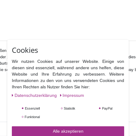
Cookies
ßen Ziffern Ausstecher entwickelt.
er z.B. im Polka Dot Design vorbereiten, erschaffen Sie viele Varianten diese
Wir nutzen Cookies auf unserer Website. Einige von
burtstag.
diesen sind essenziell, während andere uns helfen, diese
ie schnell und einfach die Kekse mit Fondant dekorieren, z.B. als Giveaway 
Website und Ihre Erfahrung zu verbessern. Weitere
Informationen zu den von uns verwendeten Cookies und
Ihren Rechten als Nutzer finden Sie hier:
Daten­schutz­erklärung
Impressum
Essenziell
Statistik
PayPal
Funktional
Alle akzeptieren