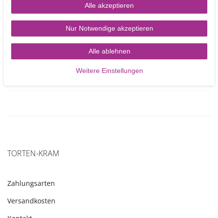
Alle akzeptieren
Patchwork Cutters Gardening – Gartengeräte 7 teilig
Nur Notwendige akzeptieren
Alle ablehnen
4,50 €
Weitere Einstellungen
In den Warenkorb
TORTEN-KRAM
Zahlungsarten
Versandkosten