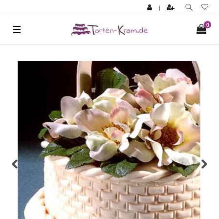
|
0
☰