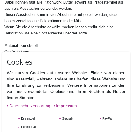
Dabei können fast alle
Patchwork Cutter
sowohl als Prägestempel als
auch als Ausstecher verwendet werden.
Dieser Ausstecher kann in vier Abschnitte auf geteilt werden, diese
haben verschiedene Dekorationen in der Mitte.
Wenn Sie die Abschnitte gewölbt trocken
lassen ergibt sich eine
Dekoration wie eine Spitzendecke über der Torte.
Material: Kunststoff
Größe: 90 mm
Nicht Spülmaschinen geeignet
Cookies
Wir nutzen Cookies auf unserer Website. Einige von diesen
sind essenziell, während andere uns helfen, diese Website und
Ihre Erfahrung zu verbessern. Weitere Informationen zu den
von uns verwendeten Cookies und Ihren Rechten als Nutzer
Ähnliche Artikel
finden Sie hier:
Daten­schutz­erklärung
Impressum
Essenziell
Statistik
PayPal
Funktional