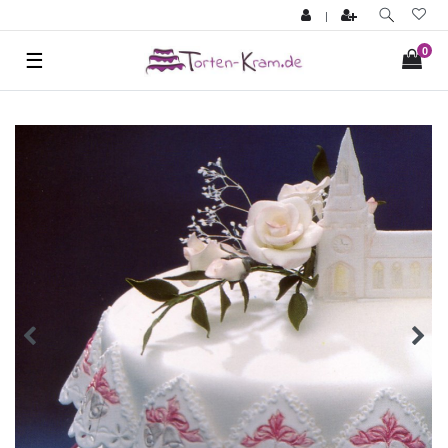
|
0
☰