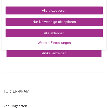
Alle akzeptieren
Nur Notwendige akzeptieren
Patchwork Cutters Music Stave and Clef – Notenlinien und
Notenschlüssel Präger
Alle ablehnen
3,95 €
Weitere Einstellungen
Artikel anzeigen
TORTEN-KRAM
Zahlungsarten