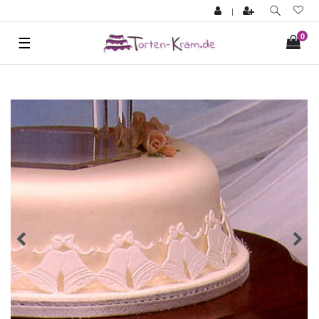
|
0
☰