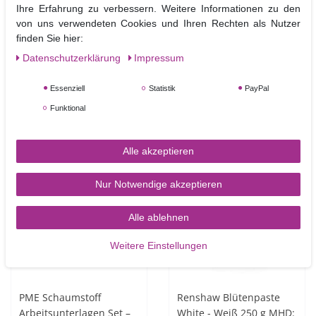
Ihre Erfahrung zu verbessern. Weitere Informationen zu den
von uns verwendeten Cookies und Ihren Rechten als Nutzer
PME Nadel Werkzeug –
PME Palettenmesser mit
finden Sie hier:
Modellierwerkzeug –
verjüngter Klinge 22 cm
Daten­schutz­erklärung
Impressum
Scriber Needle Tool
– Palette Knife Tapered
5,90 €
7,00 €
Essenziell
Statistik
PayPal
Funktional
In den Warenkorb
In den Warenkorb
Alle akzeptieren
-49%
Nur Notwendige akzeptieren
Alle ablehnen
Weitere Einstellungen
PME Schaumstoff
Renshaw Blütenpaste
Arbeitsunterlagen Set –
White - Weiß 250 g MHD: