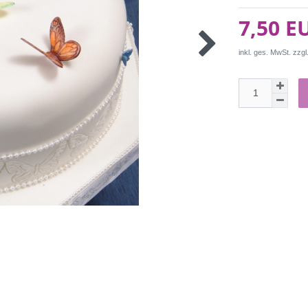
7,50 E
inkl. ges. MwSt. zzgl