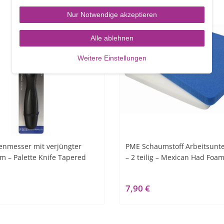
Nur Notwendige akzeptieren
Alle ablehnen
Weitere Einstellungen
enmesser mit verjüngter
PME Schaumstoff Arbeitsunte
cm – Palette Knife Tapered
– 2 teilig – Mexican Had Foa
7,90 €