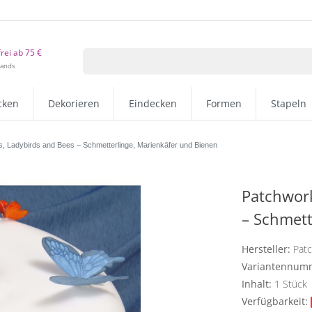
rei ab 75 €
lands
cken
Dekorieren
Eindecken
Formen
Stapeln
es, Ladybirds and Bees – Schmetterlinge, Marienkäfer und Bienen
Patchwork
– Schmett
Hersteller:
Pat
Variantennum
Inhalt:
1
Stück
Verfügbarkeit: