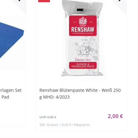
rlagen Set
Renshaw Blütenpaste White - Weiß 250
m Pad
g MHD: 4/2023
2,00 €
UVP 3,95 €
250
Gramm
| 8,00 € / Kilogramm