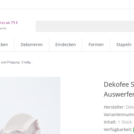
rei ab 75 €
lands
cken
Dekorieren
Eindecken
Formen
Stapeln
nd Prägung -3 teilig -
Dekofee S
Auswerfer
Hersteller:
Dek
Variantennum
Inhalt:
1
Stück
Verfügbarkeit: