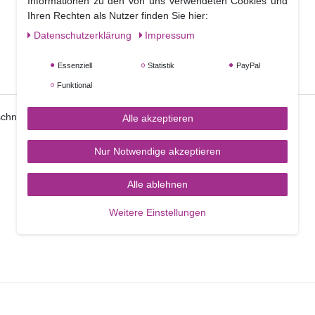
Informationen zu den von uns verwendeten Cookies und
Ihren Rechten als Nutzer finden Sie hier:
Daten­schutz­erklärung
Impressum
Essenziell
Statistik
PayPal
Funktional
hneller und einfacher geht's nicht !
Alle akzeptieren
Nur Notwendige akzeptieren
Alle ablehnen
Weitere Einstellungen