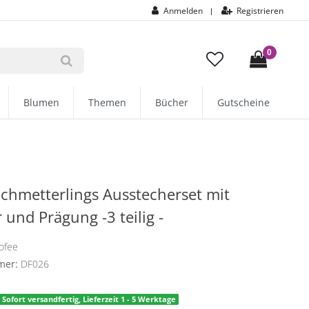
Anmelden
Registrieren
|
0
Blumen
Themen
Bücher
Gutscheine
chmetterlings Ausstecherset mit
 und Prägung -3 teilig -
ofee
mer:
DF026
Sofort versandfertig, Lieferzeit 1 - 5 Werktage