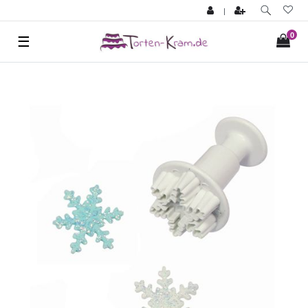
|
0
☰