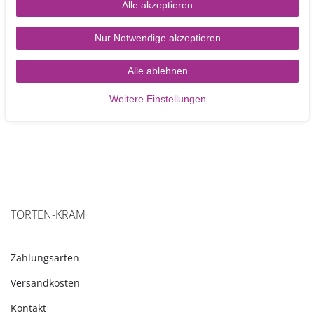
Alle akzeptieren
Blumendraht 24 g grün - 50 Drähte pro Packung
Nur Notwendige akzeptieren
Alle ablehnen
3,40 €
Weitere Einstellungen
In den Warenkorb
TORTEN-KRAM
Zahlungsarten
Versandkosten
Kontakt