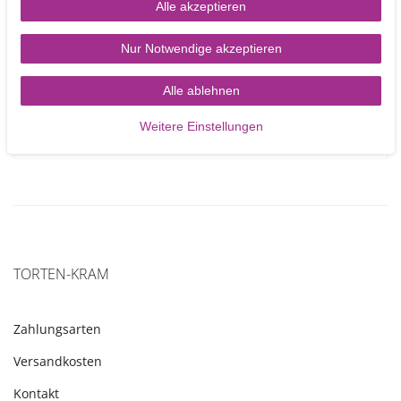
Alle akzeptieren
Blumendraht 24 g grün - 50 Drähte pro Packung
Nur Notwendige akzeptieren
Alle ablehnen
3,40 €
Weitere Einstellungen
In den Warenkorb
TORTEN-KRAM
Zahlungsarten
Versandkosten
Kontakt