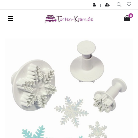
|
0
☰